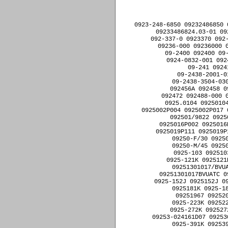
﻿0923-248-6850 09232486850
09233486824.03-01 09
092-337-0 0923370 092-
09236-000 09236000 0
09-2400 092400 09-
0924-0832-001 092
09-241 0924
09-2438-2001-0
09-2438-3504-03
092456A 092458 0
092472 092488-000 0
0925.0104 09250104
0925002P004 0925002P017 
092501/9822 0925
0925016P002 0925016
0925019P111 0925019P
09250-F/30 0925
09250-M/45 0925
0925-103 092510
0925-121K 0925121
09251301017/BVU
09251301017BVUATC 0
0925-152J 0925152J 09
0925181K 0925-1
09251967 09252
0925-223K 09252
0925-272K 092527
09253-024161D07 09253
0925-391K 09253