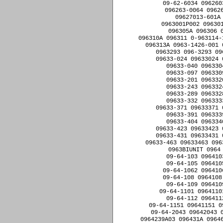
09-62-6034 096260
096263-0064 09626
09627013-601A
0963001P002 096301
096305A 096306 
096310A 096311 0-963114-
096313A 0963-1426-001 
0963293 096-3293 09
09633-024 09633024 
09633-040 096330
09633-097 096330
09633-201 096332
09633-243 096332
09633-289 096332
09633-332 096333
09633-371 09633371 
09633-391 096333
09633-404 096334
09633-423 09633423 
09633-431 09633431 
09633-463 09633463 096
0963BIUNIT 0964
09-64-103 096410
09-64-105 096410
09-64-1062 096410
09-64-108 0964108
09-64-109 096410
09-64-1101 0964110
09-64-112 096411
09-64-1151 09641151 0
09-64-2043 09642043 0
0964239A03 096431A 09646