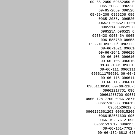
09-65-2059 09652059 0
0965-2068- 096520
09-65-2069 096520
09-65-208 0965208 096
0965-2088, 096520
096521 096521-0001
096521A 096522 0
096523A 096525 0
096542G 096543A 0965
096-585750 09658
0965DC 0965DC* 0965DC 
09-66-1021 09661
09-66-1041 096610
09-66-106 096610
09-66-108 096610
09-66-1091 096610
09-66-111 0966111
0966111750201 09-66-1
09-66-113 096611
09-66-115 096611
09661186500 09-66-118-6
09661217701 096
09661285700 09661
0966-128-7700 096612877
09661516503 096615
09661526612 
0966152661203 096615266
0966152661600 096
0966-152-7612 096
09661537612 0966155
09-66-161-7702 
09-66-162-6812 096