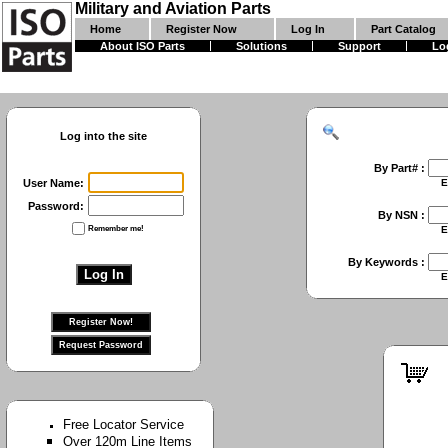
Military and Aviation Parts
Home
Register Now
Log In
Part Catalog
About ISO Parts
Solutions
Support
Lo
Log into the site
By Part# :
User Name:
Enter First Part 
Password:
By NSN :
Remember me!
Enter Full NSN or
By Keywords :
Enter Keywords 
Free Locator Service
Over 120m Line Items