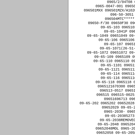
0965/2/04T08 
0965-0047-001 09650
096501MXX 096501MZX/A102
096-50-3051
096504MTC*****
09650-F/30 09650F30 09
09-65-103 096510
09-65-1041P 09
09-65-1049 09651049 09-
09-65-106 0965106
09-65-107 0965
09-65-1071(26-51-
09-65-1072 09651072 09-
09-65-109 0965109 0
09-65-110 0965110 09
09-65-1101 09651
09-65-1121 096511
09-65-114 096511
09-65-116 096511
09-65-118 0965118 0
0965121670300 0965
096513-0517 09651
096515 096515-0025
09651696713 09
09-65-202 0965202 09652028
09652029 09-65-
0965-2038- 096
09-65-20385273
09-65-2038REMOVEC
09-65-2048 0965204
09652048MOL 0965-20
09652058 09-65-205