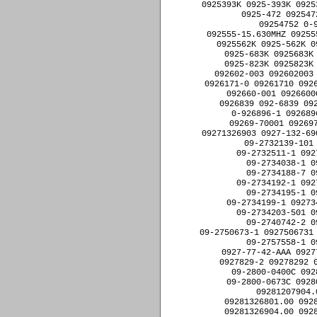
0925393K 0925-393K 0925
0925-472 092547
09254752 0-
092555-15.630MHZ 09255
0925562K 0925-562K 0
0925-683K 0925683K 
0925-823K 0925823K 
092602-003 092602003 
0926171-0 09261710 0926
092660-001 0926600
0926839 092-6839 092
0-926896-1 092689
09269-70001 092697
09271326903 0927-132-69
09-2732139-101
09-2732511-1 092
09-2734038-1 0
09-2734188-7 0
09-2734192-1 092
09-2734195-1 0
09-2734199-1 09273
09-2734203-501 0
09-2740742-2 0
09-2750673-1 0927506731 
09-2757558-1 0
0927-77-42-AAA 0927
0927829-2 09278292 0
09-2800-0400C 092
09-2800-0673C 0928
09281207904.
09281326801.00 092